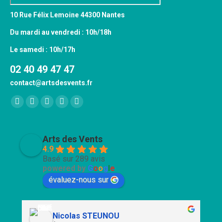
10 Rue Félix Lemoine 44300 Nantes
Du mardi au vendredi : 10h/18h
Le samedi : 10h/17h
02 40 49 47 47
contact@artsdesvents.fr
Trouvez nous sur :
Facebook
X
YouTube
Pinterest
Instagram
page
page
page
page
page
opens
opens
opens
opens
opens
Arts des Vents
in
in
in
in
in
4.9
Basé sur 289 avis
new
new
new
new
new
powered by
G
o
o
g
l
e
window
window
window
window
window
évaluez-nous sur
Nicolas STEUNOU