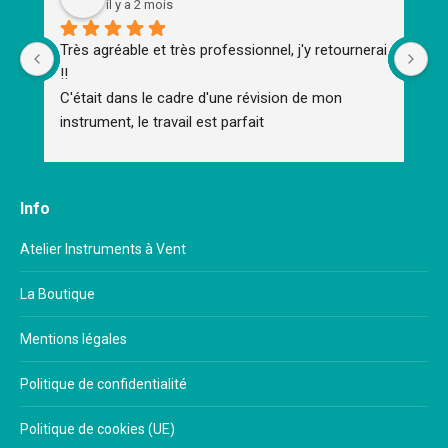
il y a 2 mois
Très agréable et très professionnel, j'y retournerai 
To
!!
d'
C'était dans le cadre d'une révision de mon 
m
instrument, le travail est parfait
Un
Un
Br
Me
Info
im
mu
Atelier Instruments à Vent
ap
La Boutique
Mentions légales
Politique de confidentialité
Politique de cookies (UE)