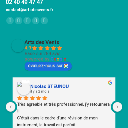
02 40 49 47 47
contact@artsdesvents.fr
Trouvez nous sur :
Facebook
X
YouTube
Pinterest
Instagram
page
page
page
page
page
opens
opens
opens
opens
opens
Arts des Vents
in
in
in
in
in
4.9
Basé sur 289 avis
new
new
new
new
new
powered by
G
o
o
g
l
e
window
window
window
window
window
évaluez-nous sur
Nicolas STEUNOU
il y a 2 mois
Très agréable et très professionnel, j'y retournerai 
To
!!
d'
C'était dans le cadre d'une révision de mon 
m
instrument, le travail est parfait
Un