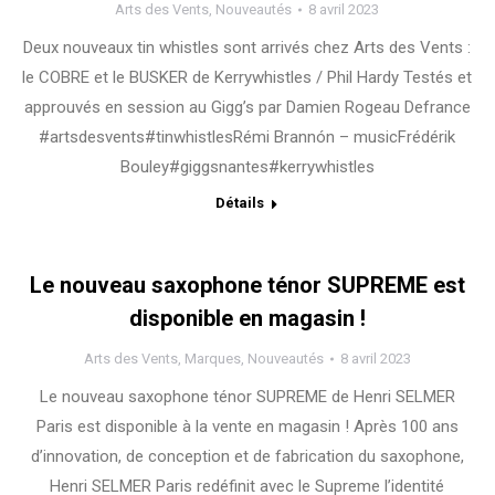
Arts des Vents
,
Nouveautés
8 avril 2023
Deux nouveaux tin whistles sont arrivés chez Arts des Vents :
le COBRE et le BUSKER de Kerrywhistles / Phil Hardy Testés et
approuvés en session au Gigg’s par Damien Rogeau Defrance
#artsdesvents#tinwhistlesRémi Brannón – musicFrédérik
Bouley#giggsnantes#kerrywhistles
Détails
Le nouveau saxophone ténor SUPREME est
disponible en magasin !
Arts des Vents
,
Marques
,
Nouveautés
8 avril 2023
Le nouveau saxophone ténor SUPREME de Henri SELMER
Paris est disponible à la vente en magasin ! Après 100 ans
d’innovation, de conception et de fabrication du saxophone,
Henri SELMER Paris redéfinit avec le Supreme l’identité