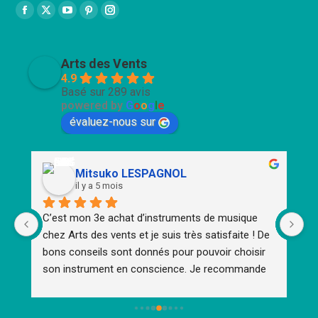
Trouvez nous sur :
Facebook
X
YouTube
Pinterest
Instagram
page
page
page
page
page
opens
opens
opens
opens
opens
Arts des Vents
in
in
in
in
in
4.9
Basé sur 289 avis
new
new
new
new
new
powered by
G
o
o
g
l
e
window
window
window
window
window
évaluez-nous sur
Mitsuko LESPAGNOL
il y a 5 mois
C’est mon 3e achat d’instruments de musique 
Ma
chez Arts des vents et je suis très satisfaite ! De 
at
e 
bons conseils sont donnés pour pouvoir choisir 
vo
son instrument en conscience. Je recommande 
pr
vivement l’équipe de ce magasin de musique 
tr
nantais 👍😊
ça