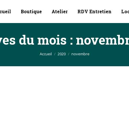
cueil
Boutique
Atelier
RDV Entretien
Lo
es du mois :
novembr
Vous êtes ici :
Accueil
2020
novembre
luxe !
embre 2020
ne nécessité #maitreartisan#trompette#luthiervent#artsdesvents