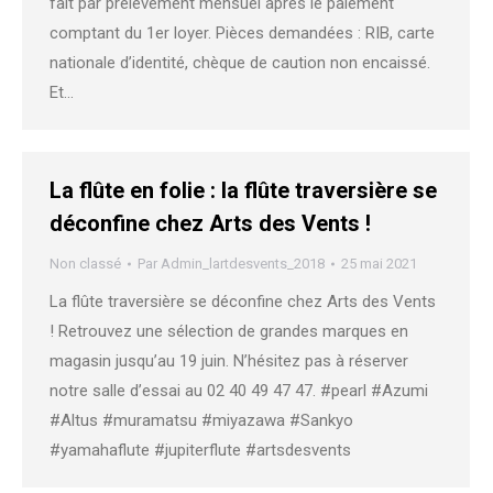
fait par prélèvement mensuel après le paiement
comptant du 1er loyer. Pièces demandées : RIB, carte
nationale d’identité, chèque de caution non encaissé.
Et…
La flûte en folie : la flûte traversière se
déconfine chez Arts des Vents !
Non classé
Par
Admin_lartdesvents_2018
25 mai 2021
La flûte traversière se déconfine chez Arts des Vents
! Retrouvez une sélection de grandes marques en
magasin jusqu’au 19 juin. N’hésitez pas à réserver
notre salle d’essai au 02 40 49 47 47. #pearl #Azumi
#Altus #muramatsu #miyazawa #Sankyo
#yamahaflute #jupiterflute #artsdesvents