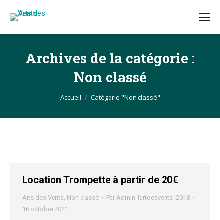
Archives de la catégorie :
Non classé
Vous êtes ici :
Accueil
Catégorie "Non classé"
Location Trompette à partir de 20€
Arts des Vents
,
Non classé
Par
Admin_lartdesvents_2018
16 octobre 2021