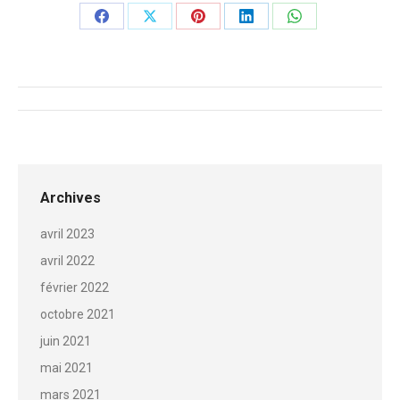
Share
Share
Share
Share
Share
on
on
on
on
on
Facebook
X
Pinterest
LinkedIn
WhatsApp
Navigation
de
commentaire
Archives
avril 2023
avril 2022
février 2022
octobre 2021
juin 2021
mai 2021
mars 2021