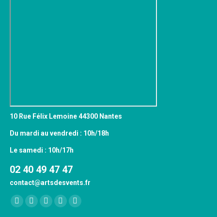
10 Rue Félix Lemoine 44300 Nantes
Du mardi au vendredi : 10h/18h
Le samedi : 10h/17h
02 40 49 47 47
contact@artsdesvents.fr
Trouvez nous sur :
Facebook
X
YouTube
Pinterest
Instagram