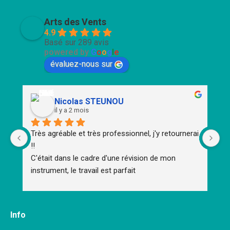
page
page
page
page
page
opens
opens
opens
opens
opens
Arts des Vents
in
in
in
in
in
4.9
Basé sur 289 avis
new
new
new
new
new
powered by
G
o
o
g
l
e
window
window
window
window
window
évaluez-nous sur
Nicolas STEUNOU
il y a 2 mois
Très agréable et très professionnel, j'y retournerai 
To
!!
d'
C'était dans le cadre d'une révision de mon 
m
instrument, le travail est parfait
Un
Un
Br
Me
Info
im