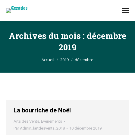
Archives du mois :
décembre
2019
Vous êtes ici :
Accueil
2019
décembre
La bourriche de Noël
Arts des Vents
,
Evènements
Par
Admin_lartdesvents_2018
10 décembre 2019