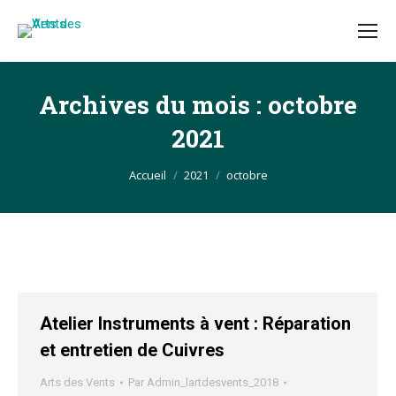
Archives du mois :
octobre
2021
Vous êtes ici :
Accueil
2021
octobre
Atelier Instruments à vent : Réparation
et entretien de Cuivres
Arts des Vents
Par
Admin_lartdesvents_2018