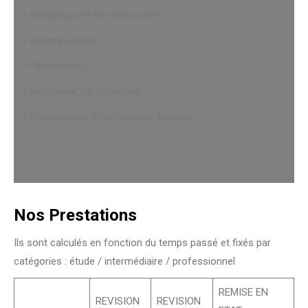
• Réparation et Remise à neuf
• Retamponnage
• Débosselage
• Nettoyage par Ultrasons
• Restauration d’Instruments Anciens
Nos Prestations
Ils sont calculés en fonction du temps passé et fixés par
catégories : étude / intermédiaire / professionnel
REMISE EN
REVISION
REVISION