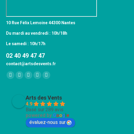
10 Rue Félix Lemoine 44300 Nantes
Du mardi au vendredi : 10h/18h
Le samedi : 10h/17h
02 40 49 47 47
contact@artsdesvents.fr
Trouvez nous sur :
Facebook
X
YouTube
Pinterest
Instagram
page
page
page
page
page
opens
opens
opens
opens
opens
Arts des Vents
in
in
in
in
in
4.9
Basé sur 289 avis
new
new
new
new
new
powered by
G
o
o
g
l
e
window
window
window
window
window
évaluez-nous sur