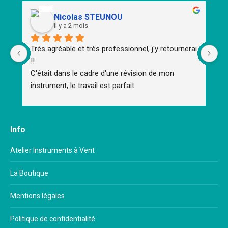
Nicolas STEUNOU
il y a 2 mois
Très agréable et très professionnel, j'y retournerai 
To
!!
d'
C'était dans le cadre d'une révision de mon 
m
instrument, le travail est parfait
Un
Un
Br
Me
Info
im
mu
Atelier Instruments à Vent
ap
La Boutique
Mentions légales
Politique de confidentialité