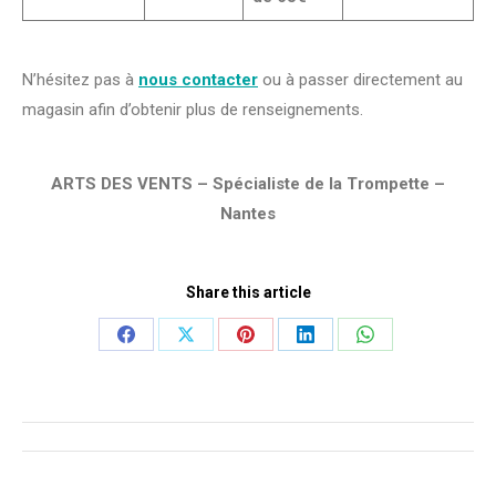
N’hésitez pas à
nous contacter
ou à passer directement au
magasin afin d’obtenir plus de renseignements.
ARTS DES VENTS – Spécialiste de la Trompette –
Nantes
Share this article
Share
Share
Share
Share
Share
on
on
on
on
on
Facebook
X
Pinterest
LinkedIn
WhatsApp
Navigation
de