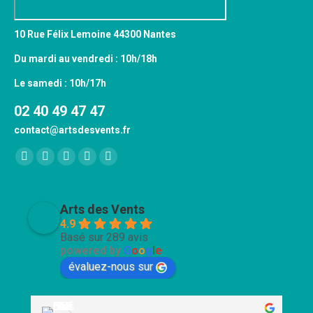
10 Rue Félix Lemoine 44300 Nantes
Du mardi au vendredi : 10h/18h
Le samedi : 10h/17h
02 40 49 47 47
contact@artsdesvents.fr
Trouvez nous sur :
Facebook
X
YouTube
Pinterest
Instagram
page
page
page
page
page
opens
opens
opens
opens
opens
Arts des Vents
in
in
in
in
in
4.9
Basé sur 289 avis
new
new
new
new
new
powered by
G
o
o
g
l
e
window
window
window
window
window
évaluez-nous sur