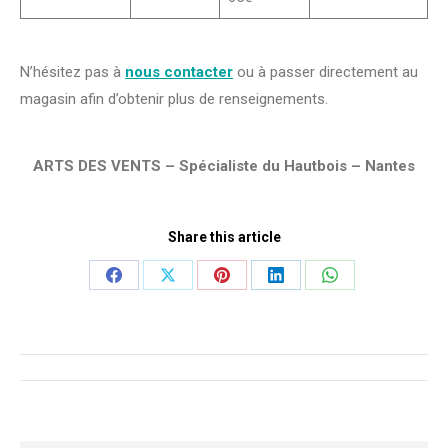
N’hésitez pas à
nous contacter
ou à passer directement au
magasin afin d’obtenir plus de renseignements.
ARTS DES VENTS – Spécialiste du Hautbois – Nantes
Share this article
Share
Share
Share
Share
Share
on
on
on
on
on
Facebook
X
Pinterest
LinkedIn
WhatsApp
Navigation
de