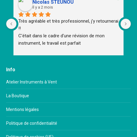
Nicolas STEUNOU
il y a 2 mois
Très agréable et très professionnel, j'y retournerai 
To
!!
d'
C'était dans le cadre d'une révision de mon 
m
instrument, le travail est parfait
Un
Un
Br
Me
Info
im
mu
Atelier Instruments à Vent
ap
La Boutique
Mentions légales
Politique de confidentialité