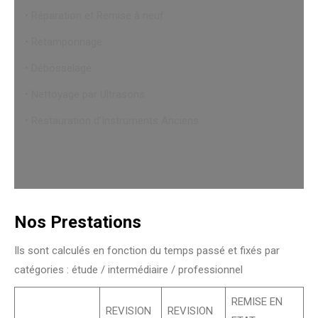
• Réparation et Remise à neuf
• Retamponnage
• Débosselage
• Nettoyage par Ultrasons
• Restauration d’Instruments Anciens
Nos Prestations
Ils sont calculés en fonction du temps passé et fixés par
catégories : étude / intermédiaire / professionnel
REMISE EN
REVISION
REVISION