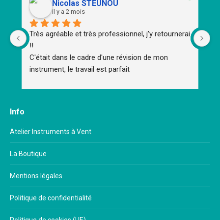
Nicolas STEUNOU
il y a 2 mois
Très agréable et très professionnel, j'y retournerai 
To
!!
d'
C'était dans le cadre d'une révision de mon 
m
instrument, le travail est parfait
Un
Un
Br
Me
Info
im
mu
Atelier Instruments à Vent
ap
La Boutique
Mentions légales
Politique de confidentialité