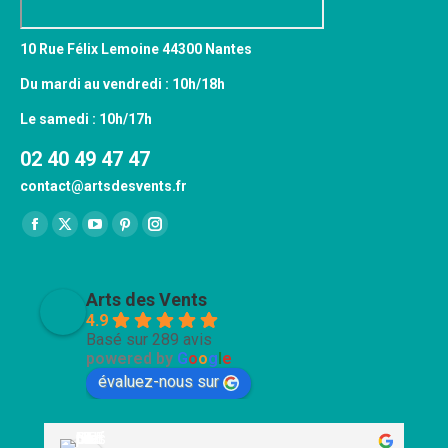
10 Rue Félix Lemoine 44300 Nantes
Du mardi au vendredi : 10h/18h
Le samedi : 10h/17h
02 40 49 47 47
contact@artsdesvents.fr
Trouvez nous sur :
Facebook
X
YouTube
Pinterest
Instagram
page
page
page
page
page
opens
opens
opens
opens
opens
Arts des Vents
in
in
in
in
in
4.9
Basé sur 289 avis
new
new
new
new
new
powered by
G
o
o
g
l
e
window
window
window
window
window
évaluez-nous sur