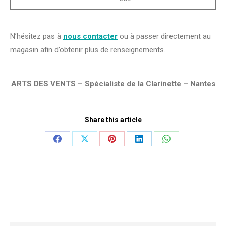
N’hésitez pas à
nous contacter
ou à passer directement au
magasin afin d’obtenir plus de renseignements.
ARTS DES VENTS – Spécialiste de la Clarinette – Nantes
Share this article
Share
Share
Share
Share
Share
on
on
on
on
on
Facebook
X
Pinterest
LinkedIn
WhatsApp
Navigation
de