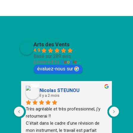
Arts des Vents
4.9
Basé sur 289 avis
powered by
G
o
o
g
l
e
évaluez-nous sur
Nicolas STEUNOU
il y a 2 mois
Très agréable et très professionnel, j'y 
Tous c
retournerai !!
l'équi
C'était dans le cadre d'une révision de 
ajoute
mon instrument, le travail est parfait
Une éq