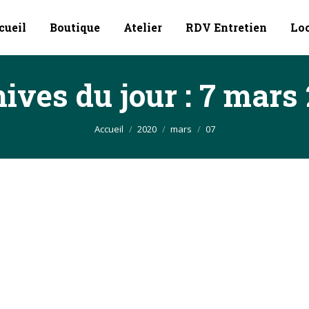
cueil
Boutique
Atelier
RDV Entretien
Lo
ives du jour :
7 mars
Vous êtes ici :
Accueil
2020
mars
07
aster Class de Mohammed Najem
018
7 mars 2020
nservatoire de la Roche sur Yon, à l’occasion de la master Class de
eAreBuffet #Yamaha #clarinette