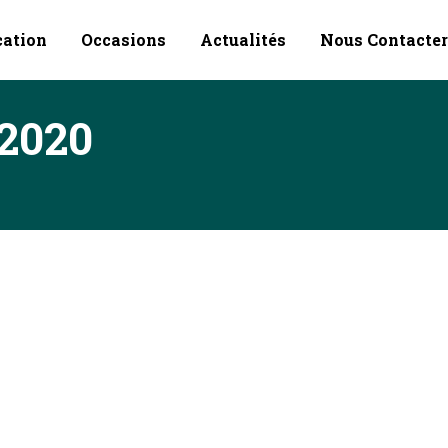
cation
Occasions
Actualités
Nous Contacter
 2020
 Mohammed Najem, clarinettiste. 6 classes de la