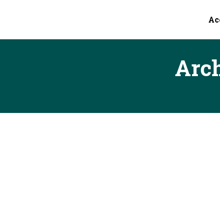
Ac
Arch
Arts des Vents au CYEL pour la M
Arts des Vents
,
Evènements
Par
Admin_lartdesvents_2
Arts des Vents est présent toute la journée au co
région sont présentes pour toute la journée ! #W