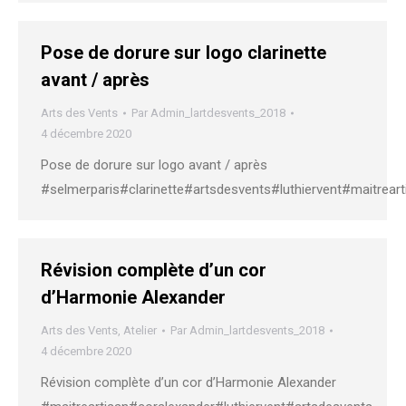
Pose de dorure sur logo clarinette
avant / après
Arts des Vents
Par
Admin_lartdesvents_2018
4 décembre 2020
Pose de dorure sur logo avant / après
#selmerparis#clarinette#artsdesvents#luthiervent#maitreart
Révision complète d’un cor
d’Harmonie Alexander
Arts des Vents
,
Atelier
Par
Admin_lartdesvents_2018
4 décembre 2020
Révision complète d’un cor d’Harmonie Alexander