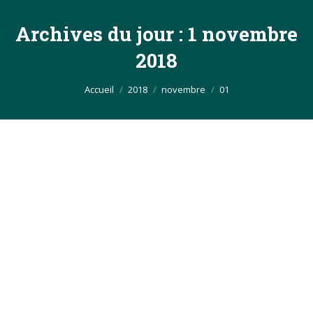
Archives du jour :
1 novembre
2018
Vous êtes ici :
Accueil
2018
novembre
01
Faites plaisir en musique en offrant la
carte cadeau Arts des Vents !
Arts des Vents
Par
Admin_lartdesvents_2018
1 novembre 2018
L’offre de Noël arrive chez Arts des