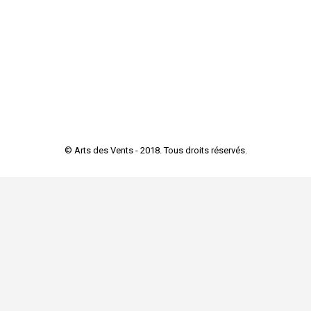
Vents !
Arts des Vents
,
Promotions
Par
Admin_lartdesvents_2018
1 novembre 2018
© Arts des Vents - 2018. Tous droits réservés.