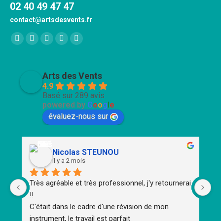
02 40 49 47 47
contact@artsdesvents.fr
Trouvez nous sur :
Facebook
X
YouTube
Pinterest
Instagram
page
page
page
page
page
opens
opens
opens
opens
opens
Arts des Vents
in
in
in
in
in
4.9
Basé sur 289 avis
new
new
new
new
new
powered by
G
o
o
g
l
e
window
window
window
window
window
évaluez-nous sur
Nicolas STEUNOU
il y a 2 mois
Très agréable et très professionnel, j'y retournerai 
To
!!
d'
C'était dans le cadre d'une révision de mon 
m
instrument, le travail est parfait
Un