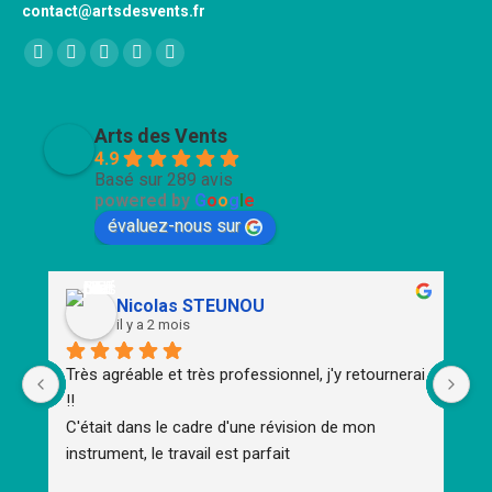
contact@artsdesvents.fr
Trouvez nous sur :
Facebook
X
YouTube
Pinterest
Instagram
page
page
page
page
page
opens
opens
opens
opens
opens
Arts des Vents
in
in
in
in
in
4.9
Basé sur 289 avis
new
new
new
new
new
powered by
G
o
o
g
l
e
window
window
window
window
window
évaluez-nous sur
Nicolas STEUNOU
il y a 2 mois
Très agréable et très professionnel, j'y retournerai 
To
!!
d'
C'était dans le cadre d'une révision de mon 
m
instrument, le travail est parfait
Un
Un