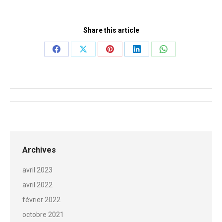
Share this article
Share
Share
Share
Share
Share
on
on
on
on
on
Facebook
X
Pinterest
LinkedIn
WhatsApp
Navigation
de
commentaire
Archives
avril 2023
avril 2022
février 2022
octobre 2021