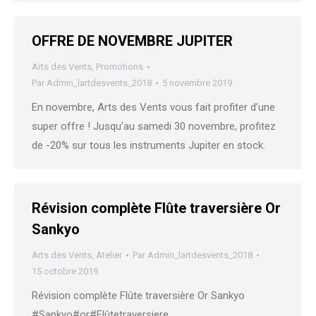
OFFRE DE NOVEMBRE JUPITER
Arts des Vents
,
Promotions
Par
Admin_lartdesvents_2018
5 novembre 2019
En novembre, Arts des Vents vous fait profiter d’une
super offre ! Jusqu’au samedi 30 novembre, profitez
de -20% sur tous les instruments Jupiter en stock.
Révision complète Flûte traversière Or
Sankyo
Arts des Vents
,
Atelier
Par
Admin_lartdesvents_2018
15 octobre 2019
Révision complète Flûte traversière Or Sankyo
#Sankyo#or#Flûtetraversiere