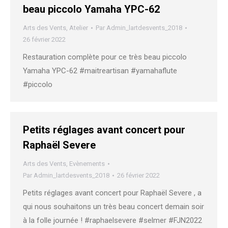
beau piccolo Yamaha YPC-62
Arts des Vents
,
Atelier
Par
Admin_lartdesvents_2018
26 février 2022
Restauration complète pour ce très beau piccolo
Yamaha YPC-62 #maitreartisan #yamahaflute
#piccolo
Petits réglages avant concert pour
Raphaël Severe
Arts des Vents
,
Evènements
Par
Admin_lartdesvents_2018
26 février 2022
Petits réglages avant concert pour Raphaël Severe , a
qui nous souhaitons un très beau concert demain soir
à la folle journée ! #raphaelsevere #selmer #FJN2022