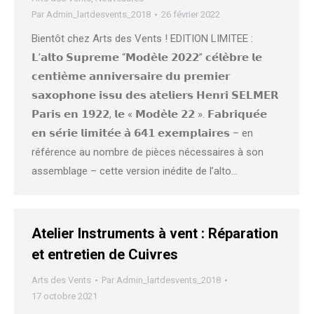
Par
Admin_lartdesvents_2018
26 février 2022
Bientôt chez Arts des Vents ! EDITION LIMITEE :
𝗟’𝗮𝗹𝘁𝗼 𝗦𝘂𝗽𝗿𝗲𝗺𝗲 “𝗠𝗼𝗱𝗲̀𝗹𝗲 𝟮𝟬𝟮𝟮” 𝗰𝗲́𝗹𝗲̀𝗯𝗿𝗲 𝗹𝗲
𝗰𝗲𝗻𝘁𝗶𝗲̀𝗺𝗲 𝗮𝗻𝗻𝗶𝘃𝗲𝗿𝘀𝗮𝗶𝗿𝗲 𝗱𝘂 𝗽𝗿𝗲𝗺𝗶𝗲𝗿
𝘀𝗮𝘅𝗼𝗽𝗵𝗼𝗻𝗲 𝗶𝘀𝘀𝘂 𝗱𝗲𝘀 𝗮𝘁𝗲𝗹𝗶𝗲𝗿𝘀 𝗛𝗲𝗻𝗿𝗶 𝗦𝗘𝗟𝗠𝗘𝗥
𝗣𝗮𝗿𝗶𝘀 𝗲𝗻 𝟭𝟵𝟮𝟮, 𝗹𝗲 « 𝗠𝗼𝗱𝗲̀𝗹𝗲 𝟮𝟮 ». 𝗙𝗮𝗯𝗿𝗶𝗾𝘂𝗲́𝗲
𝗲𝗻 𝘀𝗲́𝗿𝗶𝗲 𝗹𝗶𝗺𝗶𝘁𝗲́𝗲 𝗮̀ 𝟲𝟰𝟭 𝗲𝘅𝗲𝗺𝗽𝗹𝗮𝗶𝗿𝗲𝘀 – en
référence au nombre de pièces nécessaires à son
assemblage – cette version inédite de l’alto…
Atelier Instruments à vent : Réparation
et entretien de Cuivres
Arts des Vents
Par
Admin_lartdesvents_2018
17 octobre 2021