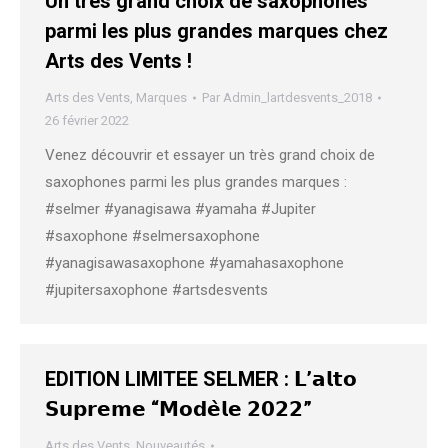
Un très grand choix de saxophones
parmi les plus grandes marques chez
Arts des Vents !
Arts des Vents
,
Marques
Par
Admin_lartdesvents_2018
26 février 2022
Venez découvrir et essayer un très grand choix de
saxophones parmi les plus grandes marques :
#selmer #yanagisawa #yamaha #Jupiter
#saxophone #selmersaxophone
#yanagisawasaxophone #yamahasaxophone
#jupitersaxophone #artsdesvents
EDITION LIMITEE SELMER : 𝗟’𝗮𝗹𝘁𝗼
𝗦𝘂𝗽𝗿𝗲𝗺𝗲 “𝗠𝗼𝗱𝗲̀𝗹𝗲 𝟮𝟬𝟮𝟮”
Arts des Vents
,
Nouveautés