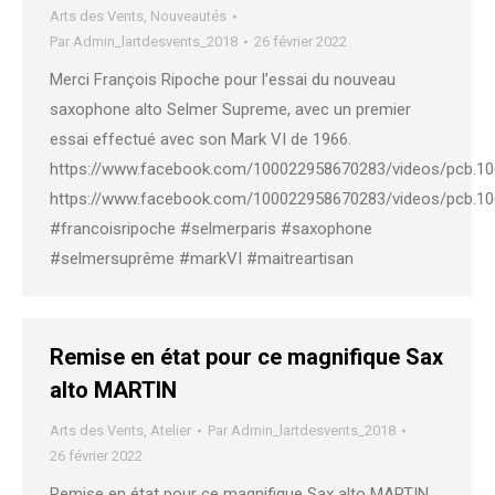
Arts des Vents
,
Nouveautés
Par
Admin_lartdesvents_2018
26 février 2022
Merci François Ripoche pour l’essai du nouveau
saxophone alto Selmer Supreme, avec un premier
essai effectué avec son Mark VI de 1966.
https://www.facebook.com/100022958670283/videos/pcb.
https://www.facebook.com/100022958670283/videos/pcb.
#francoisripoche #selmerparis #saxophone
#selmersuprême #markVI #maitreartisan
Remise en état pour ce magnifique Sax
alto MARTIN
Arts des Vents
,
Atelier
Par
Admin_lartdesvents_2018
26 février 2022
Remise en état pour ce magnifique Sax alto MARTIN