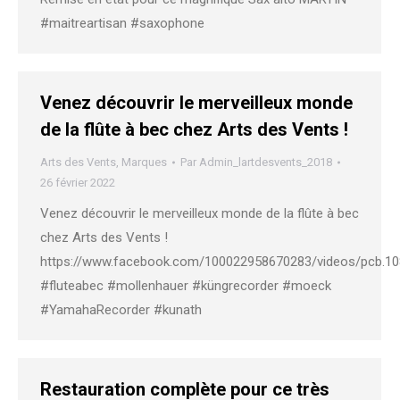
#maitreartisan #saxophone
Venez découvrir le merveilleux monde
de la flûte à bec chez Arts des Vents !
Arts des Vents
,
Marques
Par
Admin_lartdesvents_2018
26 février 2022
Venez découvrir le merveilleux monde de la flûte à bec
chez Arts des Vents !
https://www.facebook.com/100022958670283/videos/pcb.
#fluteabec #mollenhauer #küngrecorder #moeck
#YamahaRecorder #kunath
Restauration complète pour ce très