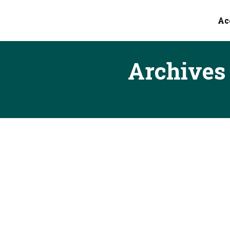
Ac
Archives 
Profitons de ces moments difficiles,
Arts des Vents
Par
Admin_lartdesvents_2018
16 mars
Compte tenu de la situation liée au coronavirus, 
indéterminée. Pour tout renseignement vous pouve