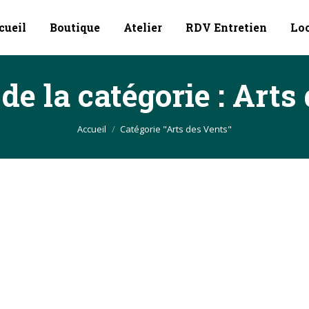
cueil
Boutique
Atelier
RDV Entretien
Lo
de la catégorie :
Arts 
Vous êtes ici :
Accueil
Catégorie "Arts des Vents"
 pour faire de la musique !
 2020
et selon les mesures gouvernementales conseillées, le magasin sera
z nous contacter par téléphone ou par mail : 02 40 49 47 47 / con