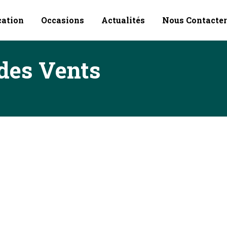
cation
Occasions
Actualités
Nous Contacter
des Vents
 fermé au public dès mardi pour une durée
tact@artsdesvents.fr Profitons de ces moments