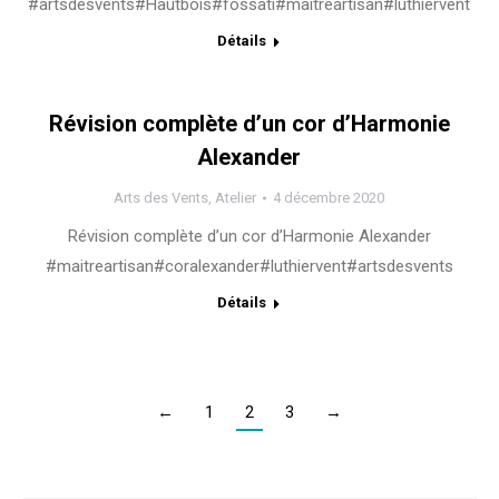
#artsdesvents#Hautbois#fossati#maitreartisan#luthiervent
Détails
Révision complète d’un cor d’Harmonie
Alexander
Arts des Vents
,
Atelier
4 décembre 2020
Révision complète d’un cor d’Harmonie Alexander
#maitreartisan#coralexander#luthiervent#artsdesvents
Détails
←
1
2
3
→