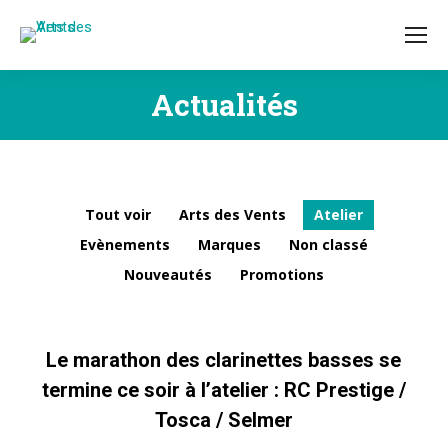
Actualités
Vous êtes ici :
Tout voir
Arts des Vents
Atelier
Evènements
Marques
Non classé
Nouveautés
Promotions
Le marathon des clarinettes basses se
termine ce soir à l’atelier : RC Prestige /
Tosca / Selmer