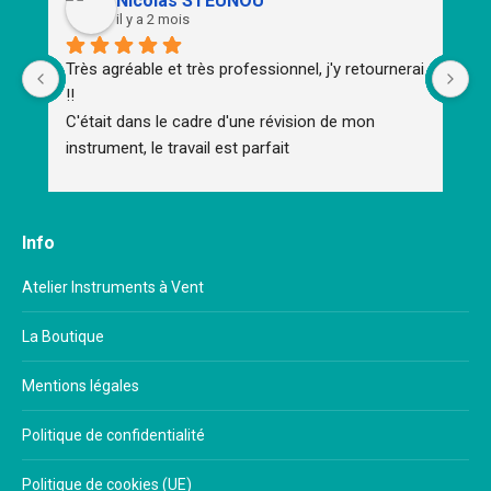
Nicolas STEUNOU
il y a 2 mois
Très agréable et très professionnel, j'y retournerai 
To
!!
d'
C'était dans le cadre d'une révision de mon 
m
instrument, le travail est parfait
Un
Un
Br
Me
Info
im
mu
Atelier Instruments à Vent
ap
La Boutique
Mentions légales
Politique de confidentialité
Politique de cookies (UE)