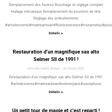
Remplacement des feutres Bouchage et réglage complet
Huilage mécanique Remplacement du bouchon de tête
Réglage des emboîtements
#artsdesvents#maitreartisan#flutetraversiere#muramatsu#piso
Détails
Restauration d’un magnifique sax alto
Selmer SII de 1991 !
Arts des Vents
,
Atelier
26 février 2022
Restauration d’un magnifique sax alto Selmer SII de 1991
#artsdesvents#maitreartisan#selmerparis#saxophone
Détails
Un petit tour de magie et c’est reparti !