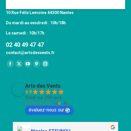
10 Rue Félix Lemoine 44300 Nantes
Du mardi au vendredi : 10h/18h
Le samedi : 10h/17h
02 40 49 47 47
contact@artsdesvents.fr
Trouvez nous sur :
Facebook
X
YouTube
Pinterest
Instagram
page
page
page
page
page
opens
opens
opens
opens
opens
Arts des Vents
in
in
in
in
in
4.9
Basé sur 289 avis
new
new
new
new
new
powered by
G
o
o
g
l
e
window
window
window
window
window
évaluez-nous sur